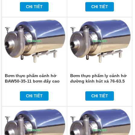
MỚI
CHI TIẾT
CHI TIẾT
LIÊN
HỆ
Bơm thực phẩm cánh hở
Bơm thực phẩm ly cánh hở
BAW50-35-11 bơm đẩy cao
đường kính hút xả 76-63.5
35 m
mm
CHI TIẾT
CHI TIẾT