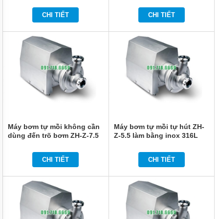
KHÔNG
CHI TIẾT
CHI TIẾT
MÁY
THỔI
KHÍ
BƠM
BÙN
BƠM
BỘT
GIẤY
BƠM
DẦU
Máy bơm tự mồi không cần
Máy bơm tự mồi tự hút ZH-
dùng đến trõ bơm ZH-Z-7.5
Z-5.5 làm bằng inox 316L
BƠM
làm bằng SUS316L
NƯỚC-
BƠM
CHI TIẾT
CHI TIẾT
CÁT
MOTOR
GIẢM
TỐC
BƠM