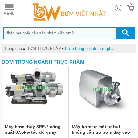
0
TRANG
CHỦ
BƠM
HÓA
CHẤT
BƠM
BÁNH
Trang chủ
»
BƠM THỰC PHẨM
»
Bơm trong ngành thực phẩm
RĂNG
BƠM TRONG NGÀNH THỰC PHẨM
BƠM
MÀNG
BƠM
THỰC
PHẨM
BƠM
ĐỊNH
LƯỢNG
BƠM
Máy bơm thùy 3RP-2 công
Máy bơm tự mồi tự hút
HÚT
suất 0.55kw tốc độ quay
không cần trõ bơm đẩy cao
CHÂN
1000 vòng/phút
24 m model ZH-Z-11