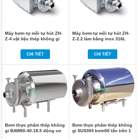
TRỤC
VÍT
BƠM
LI
TÂM
Máy bơm tự mồi tự hút ZH-
Máy bơm tự mồi tự hút ZH-
BƠM
Z-4 vật liệu thép không gỉ
Z-2.2 làm bằng inox 316L
MÀNG
KHÍ
NÉN
CHI TIẾT
CHI TIẾT
BƠM
HÚT
THÙNG
PHUY
BƠM KHÍ
HÓA
LỎNG,
BƠM KHÍ
AMONIAC
GIỚI
Bơm thực phẩm thép không
Bơm thực phẩm thép không
THIỆU
gỉ BAW80-40-18.5 động cơ
gỉ SUS304 bơm50 tấn trên 1
SẢN
ABB
giờ
PHẨM