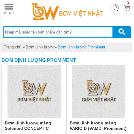
0
TRANG
CHỦ
BƠM
HÓA
CHẤT
BƠM
BÁNH
Trang chủ
»
Bơm định lượng
»
Bơm định lượng Prominent
RĂNG
BƠM ĐỊNH LƯỢNG PROMINENT
BƠM
MÀNG
BƠM
THỰC
PHẨM
BƠM
ĐỊNH
LƯỢNG
BƠM
Bơm định lượng màng
Bơm định lượng màng
HÚT
Solenoid CONCEPT C
VARIO D (VAMD- Prominent)
CHÂN
(Prominent)