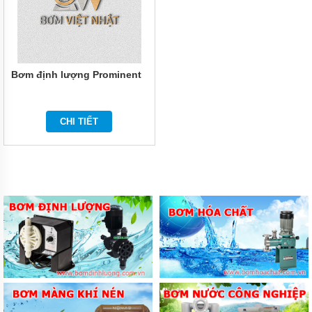
TRỤC
VÍT
BƠM
LI
TÂM
Bơm định lượng Prominent
BƠM
MÀNG
KHÍ
NÉN
CHI TIẾT
BƠM
HÚT
THÙNG
PHUY
GIỚI
THIỆU
SẢN
PHẨM
MỚI
LIÊN
HỆ