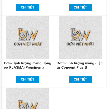
KHÔNG
CHI TIẾT
CHI TIẾT
MÁY
THỔI
KHÍ
BƠM
BÙN
BƠM
BỘT
GIẤY
BƠM
DẦU
Bơm định lượng màng động
Bơm định lượng màng điện
cơ PLASMA (Prominent)
từ Concept Plus B
BƠM
(Prominent)
NƯỚC-
BƠM
CHI TIẾT
CHI TIẾT
CÁT
MOTOR
GIẢM
TỐC
BƠM