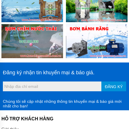
Đăng ký nhận tin khuyến mại & báo giá.
ĐĂNG KÝ
Chúng tôi sẽ cập nhật những thông tin khuyến mại & báo giá mới
nhất cho bạn!
HỖ TRỢ KHÁCH HÀNG
Giới thiệu