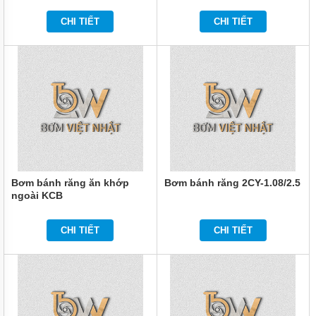
KHÔNG
CHI TIẾT
CHI TIẾT
MÁY
THỔI
KHÍ
BƠM
BÙN
BƠM
BỘT
GIẤY
BƠM
DẦU
Bơm bánh răng ăn khớp
Bơm bánh răng 2CY-1.08/2.5
ngoài KCB
BƠM
NƯỚC-
BƠM
CHI TIẾT
CHI TIẾT
CÁT
MOTOR
GIẢM
TỐC
BƠM