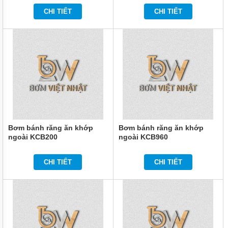
RY
CHI TIẾT
CHI TIẾT
GIỚI
THIỆU
SẢN
PHẨM
MỚI
LIÊN
HỆ
Bơm bánh răng ăn khớp
Bơm bánh răng ăn khớp
ngoài KCB200
ngoài KCB960
CHI TIẾT
CHI TIẾT