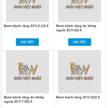
TRỤC
VÍT
BƠM
LI
TÂM
Bơm bánh răng 2CY-2.1/2.5
Bơm bánh răng ăn khớp
BƠM
ngoài 2CY-3/2.5
MÀNG
KHÍ
NÉN
CHI TIẾT
CHI TIẾT
BƠM
HÚT
THÙNG
PHUY
BƠM KHÍ
HÓA
LỎNG,
BƠM KHÍ
AMONIAC
BƠM
Bơm bánh răng ăn khớp
Bơm bánh răng 2CY-12/2.5
DẦU
ngoài 2CY-7.5/2.5
TRUYỀN
NHIỆT