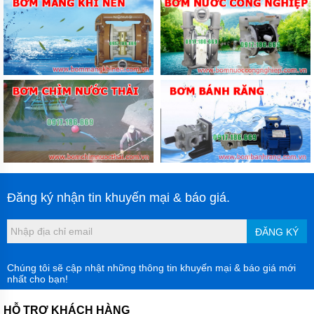
Đăng ký nhận tin khuyến mại & báo giá.
ĐĂNG KÝ
Chúng tôi sẽ cập nhật những thông tin khuyến mại & báo giá mới
nhất cho bạn!
HỖ TRỢ KHÁCH HÀNG